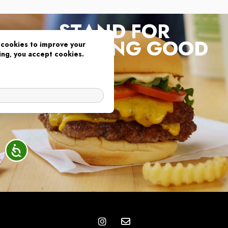
STAND FOR
SOMETHING GOOD
cookies to improve your
ing, you accept cookies.
OK
נגיש