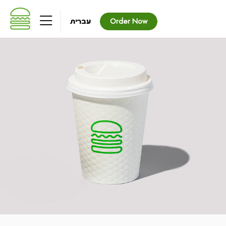
שִׂים
לֵב:
עברית
Order Now
בְּאֲתָר
זֶה
מֻפְעֶלֶת
מַעֲרֶכֶת
נָגִישׁ
בִּקְלִיק
הַמְּסַיַּעַת
לִנְגִישׁוּת
הָאֲתָר.