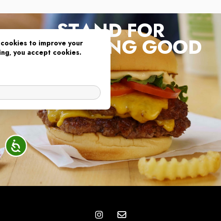
STAND FOR
SOMETHING GOOD
cookies to improve your
ing, you accept cookies.
OK
נגיש