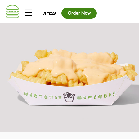
שִׂים
לֵב:
עברית
Order Now
בְּאֲתָר
זֶה
מֻפְעֶלֶת
מַעֲרֶכֶת
נָגִישׁ
בִּקְלִיק
הַמְּסַיַּעַת
לִנְגִישׁוּת
הָאֲתָר.