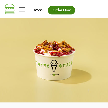
שִׂים
לֵב:
עברית
Order Now
בְּאֲתָר
זֶה
מֻפְעֶלֶת
מַעֲרֶכֶת
נָגִישׁ
בִּקְלִיק
הַמְּסַיַּעַת
לִנְגִישׁוּת
הָאֲתָר.