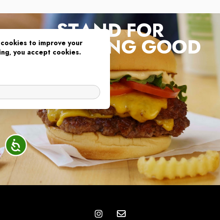
STAND FOR
SOMETHING GOOD
cookies to improve your
ing, you accept cookies.
OK
נגיש