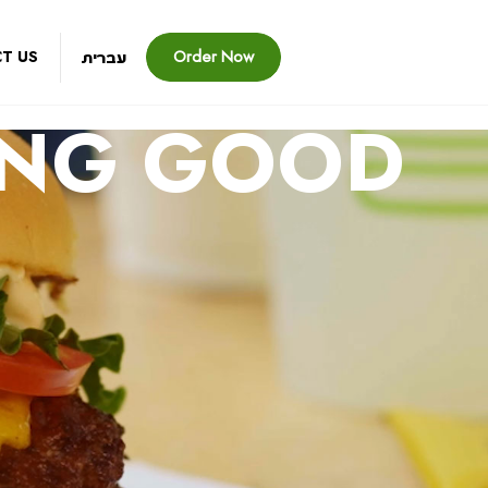
שִׂים
לֵב:
עברית
בְּאֲתָר
Order Now
T US
זֶה
מֻפְעֶלֶת
מַעֲרֶכֶת
ING GOOD
נָגִישׁ
בִּקְלִיק
הַמְּסַיַּעַת
לִנְגִישׁוּת
הָאֲתָר.
לְחַץ
Control-
F11
לְהַתְאָמַת
הָאֲתָר
לְעִוְורִים
הַמִּשְׁתַּמְּשִׁים
בְּתוֹכְנַת
קוֹרֵא־מָסָךְ;