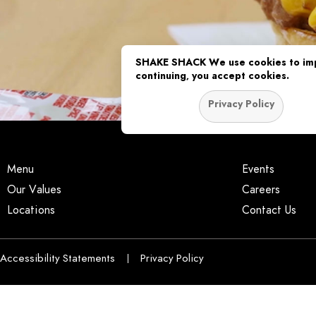
SHAKE SHACK
We use cookies to imp
continuing, you accept cookies.
Privacy Policy
OK
Menu
Events
Our Values
Careers
Locations
Contact Us
Accessibility Statements
Privacy Policy