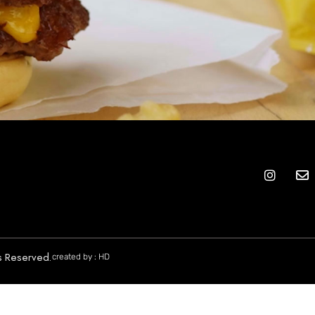
לְחַץ
Control-
F10
לִפְתִיחַת
תַּפְרִיט
נְגִישׁוּת.
created by : HD
ts Reserved.