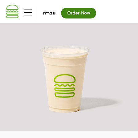
שִׂים
לֵב:
עברית
Order Now
בְּאֲתָר
זֶה
מֻפְעֶלֶת
מַעֲרֶכֶת
נָגִישׁ
בִּקְלִיק
הַמְּסַיַּעַת
לִנְגִישׁוּת
הָאֲתָר.