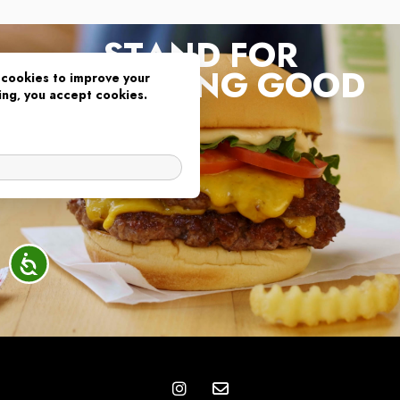
STAND FOR
SOMETHING GOOD
cookies to improve your
ing, you accept cookies.
OK
נגיש