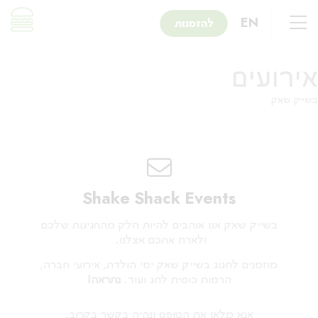
שִׂים
לֵב:
EN
להזמנות
בְּאֲתָר
זֶה
מֻפְעֶלֶת
אירועים
מַעֲרֶכֶת
נָגִישׁ
בשייק שאק
בִּקְלִיק
הַמְּסַיַּעַת
לִנְגִישׁוּת
הָאֲתָר.
Shake Shack Events
בשייק שאק אנו אוהבים להיות חלק מהחגיגות שלכם
ולארח אתכם אצלנו.
מוזמנים לחגוג בשייק שאק ימי הולדת, אירועי חברה,
הרמות כוסית לחג ועוד.
נתראה!
אנא מלאו את הטופס ונהיה בקשר בקרוב.