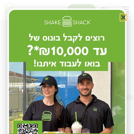
שִׂים
לֵב:
EN
להזמנות
בְּאֲתָר
זֶה
מֻפְעֶלֶת
מַעֲרֶכֶת
נָגִישׁ
בִּקְלִיק
הַמְּסַיַּעַת
לִנְגִישׁוּת
הָאֲתָר.