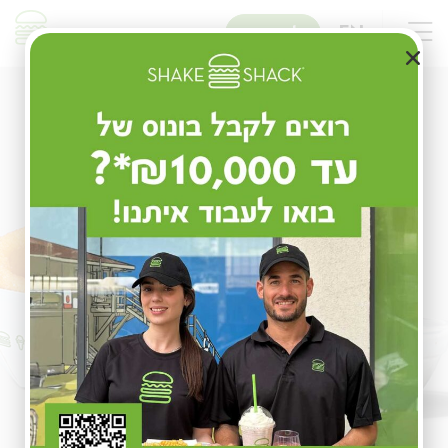
שִׂים
לֵב:
EN
להזמנות
בְּאֲתָר
זֶה
מֻפְעֶלֶת
מַעֲרֶכֶת
נָגִישׁ
בִּקְלִיק
הַמְּסַיַּעַת
לִנְגִישׁוּת
הָאֲתָר.