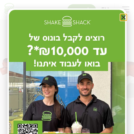
שִׂים
לֵב:
EN
להזמנות
בְּאֲתָר
זֶה
מֻפְעֶלֶת
מַעֲרֶכֶת
נָגִישׁ
בִּקְלִיק
הַמְּסַיַּעַת
לִנְגִישׁוּת
הָאֲתָר.