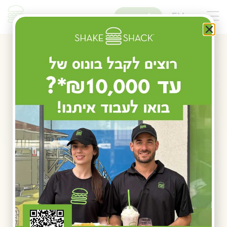
שִׂים
לֵב:
EN
להזמנות
בְּאֲתָר
זֶה
מֻפְעֶלֶת
מַעֲרֶכֶת
נָגִישׁ
בִּקְלִיק
הַמְּסַיַּעַת
לִנְגִישׁוּת
הָאֲתָר.