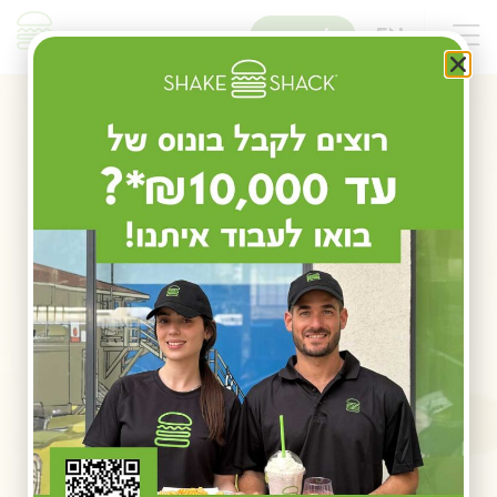
שִׂים
לֵב:
EN
להזמנות
בְּאֲתָר
זֶה
מֻפְעֶלֶת
מַעֲרֶכֶת
נָגִישׁ
בִּקְלִיק
הַמְּסַיַּעַת
לִנְגִישׁוּת
הָאֲתָר.